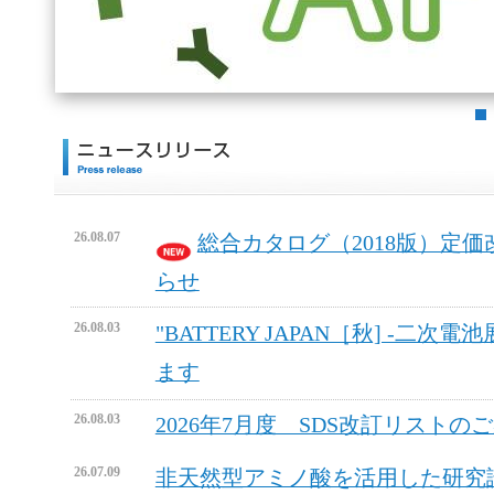
26.08.07
総合カタログ（2018版）定価改
らせ
26.08.03
"BATTERY JAPAN［秋] -二次電
ます
26.08.03
2026年7月度 SDS改訂リストの
26.07.09
非天然型アミノ酸を活用した研究