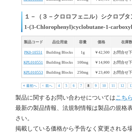
１－（３－クロロフェニル）シクロブタ
1-(3-Chlorophenyl)cyclobutane-1-carboxyl
製品コード
品位用途
容量
価格
在庫
PK0-10551
Building Blocks
1g
￥42,500
お問合せ
KPL010551
Building Blocks
100mg
￥14,900
お問合せ
KPL010553
Building Blocks
250mg
￥23,400
お問合せ
最初へ
前へ
4
5
6
7
8
9
10
11
12
1
製品に関するお問い合わせについては
こち
最新の製品情報、法規制情報は製品の規格表
さい。
掲載している価格から予告なく変更される