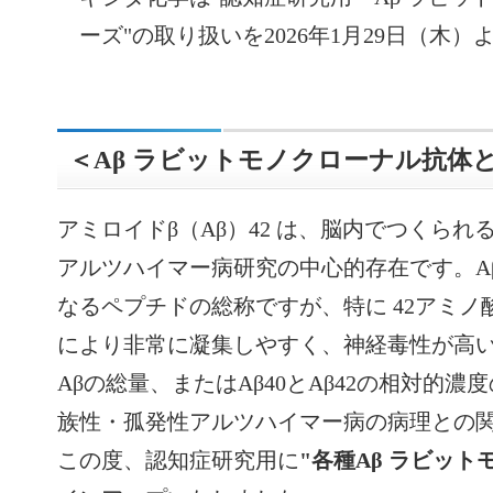
ーズ"の取り扱いを2026年1月29日（木
＜Aβ ラビットモノクローナル抗体と
アミロイドβ（Aβ）42 は、脳内でつくられ
アルツハイマー病研究の中心的存在です。Aβは
なるペプチドの総称ですが、特に 42アミノ酸の
により非常に凝集しやすく、神経毒性が高
Aβの総量、またはAβ40とAβ42の相対的
族性・孤発性アルツハイマー病の病理との
この度、認知症研究用に
"各種Aβ ラビット