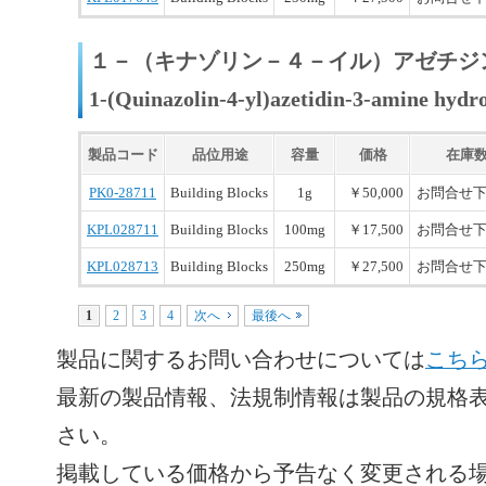
１－（キナゾリン－４－イル）アゼチジ
1-(Quinazolin-4-yl)azetidin-3-amine hydr
製品コード
品位用途
容量
価格
在庫
PK0-28711
Building Blocks
1g
￥50,000
お問合せ
KPL028711
Building Blocks
100mg
￥17,500
お問合せ
KPL028713
Building Blocks
250mg
￥27,500
お問合せ
1
2
3
4
次へ
最後へ
製品に関するお問い合わせについては
こち
最新の製品情報、法規制情報は製品の規格表
さい。
掲載している価格から予告なく変更される