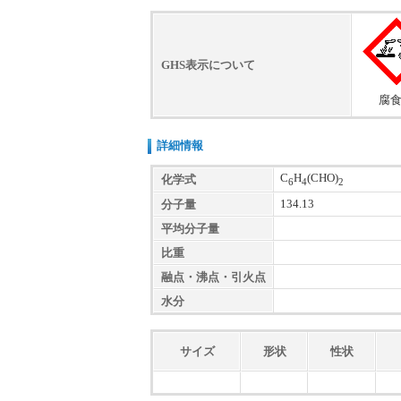
GHS表示について
腐
詳細情報
C
H
(CHO)
化学式
6
4
2
134.13
分子量
平均分子量
比重
融点・沸点・引火点
水分
サイズ
形状
性状