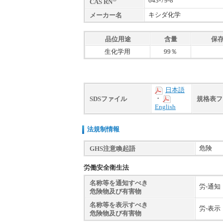
643-79-8
CAS RN
キシダ化学
メーカー名
品位用途
含量
保
生化学用
99％
日本語
・
SDSファイル
規格表フ
English
法規制情報
危険
GHS注意喚起語
労働安全衛生法
名称等を通知すべき
労-通
危険物及び有害物
名称等を表示すべき
労-表
危険物及び有害物