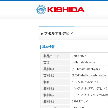
o-フタルアルデヒド
基本情報
260-62075
製品コード
o-Phthalaldehyde
英名
(o-Phthaldialdehyde)
英別名1
(1,2-Phthalicdicarboxaldeh
英別名2
o-フタルアルデヒド
和名
（o-フタルジアルデヒド
和別名1
（1,2-フタリックジカ
和別名2
ﾌﾀﾙｱﾙﾃﾞﾋﾄﾞ
和別名6
®