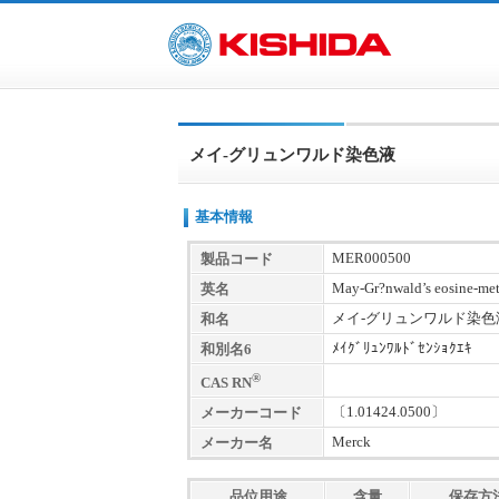
メイ-グリュンワルド染色液
基本情報
MER000500
製品コード
May-Gr?nwald’s eosine-met
英名
メイ-グリュンワルド染色
和名
ﾒｲｸﾞﾘｭﾝﾜﾙﾄﾞｾﾝｼｮｸｴｷ
和別名6
®
CAS RN
〔1.01424.0500〕
メーカーコード
Merck
メーカー名
品位用途
含量
保存方