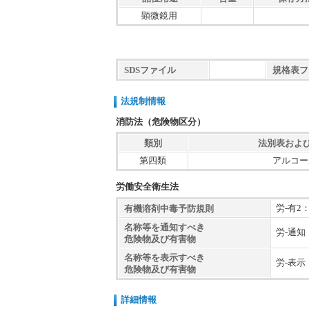
顕微鏡用
SDSファイル
規格表フ
法規制情報
消防法（危険物区分）
類別
法別表およ
第四類
アルコー
労働安全衛生法
労-有
有機溶剤中毒予防規則
名称等を通知すべき
労-通
危険物及び有害物
名称等を表示すべき
労-表
危険物及び有害物
詳細情報