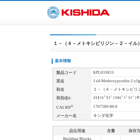
１－（４－メトキシピリジン－２－イル
基本情報
KPL033653
製品コード
1-(4-Methoxypyridin-2-yl)p
英名
１－（４－メトキシピリ
和名
ﾒﾄｷｼﾋﾟﾘｼﾞﾝｲﾙﾋﾟﾍﾟﾗｼﾞﾝｻ
和別名6
®
1707580-86-6
CAS RN
キシダ化学
メーカー名
品位用途
含量
保存
Building Blocks