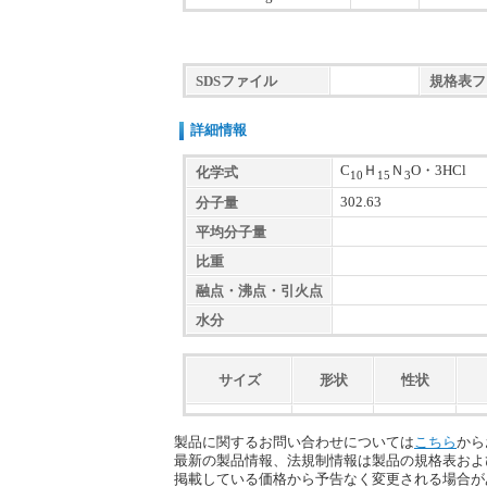
SDSファイル
規格表フ
詳細情報
C
Ｈ
Ｎ
O・3HCl
化学式
10
15
3
302.63
分子量
平均分子量
比重
融点・沸点・引火点
水分
サイズ
形状
性状
製品に関するお問い合わせについては
こちら
から
最新の製品情報、法規制情報は製品の規格表およ
掲載している価格から予告なく変更される場合が