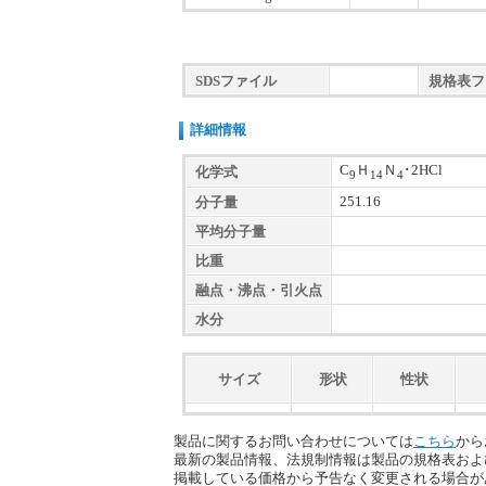
SDSファイル
規格表フ
詳細情報
C
Ｈ
Ｎ
･2HCl
化学式
9
14
4
251.16
分子量
平均分子量
比重
融点・沸点・引火点
水分
サイズ
形状
性状
製品に関するお問い合わせについては
こちら
から
最新の製品情報、法規制情報は製品の規格表およ
掲載している価格から予告なく変更される場合が