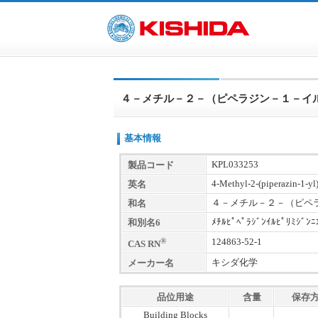
４－メチル－２－（ピペラジン－１－イ
基本情報
KPL033253
製品コード
4-Methyl-2-(piperazin-1-yl
英名
４－メチル－２－（ピペ
和名
ﾒﾁﾙﾋﾟﾍﾟﾗｼﾞﾝｲﾙﾋﾟﾘﾐｼﾞﾝﾆ
和別名6
®
124863-52-1
CAS RN
キシダ化学
メーカー名
品位用途
含量
保存
Building Blocks