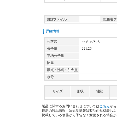
SDSファイル
規格表フ
詳細情報
C
H
N
O
化学式
11
15
3
2
221.26
分子量
平均分子量
比重
融点・沸点・引火点
水分
サイズ
形状
性状
製品に関するお問い合わせについては
こちら
から
最新の製品情報、法規制情報は製品の規格表およ
掲載している価格から予告なく変更される場合が