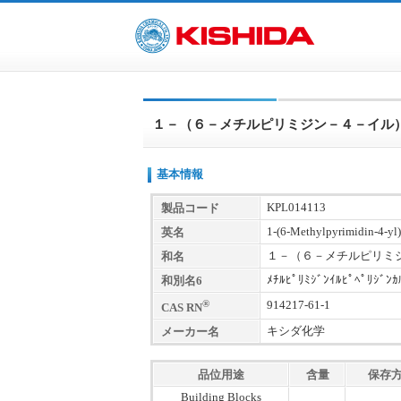
１－（６－メチルピリミジン－４－イル
基本情報
KPL014113
製品コード
1-(6-Methylpyrimidin-4-yl)
英名
１－（６－メチルピリミ
和名
ﾒﾁﾙﾋﾟﾘﾐｼﾞﾝｲﾙﾋﾟﾍﾟﾘｼﾞﾝｶ
和別名6
®
914217-61-1
CAS RN
キシダ化学
メーカー名
品位用途
含量
保存
Building Blocks