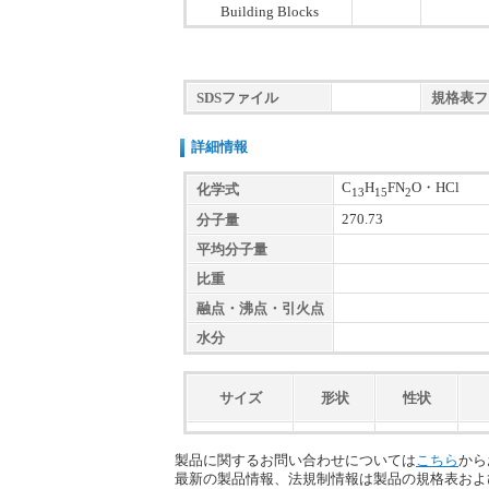
Building Blocks
SDSファイル
規格表フ
詳細情報
C
H
FN
O・HCl
化学式
13
15
2
270.73
分子量
平均分子量
比重
融点・沸点・引火点
水分
サイズ
形状
性状
製品に関するお問い合わせについては
こちら
から
最新の製品情報、法規制情報は製品の規格表およ