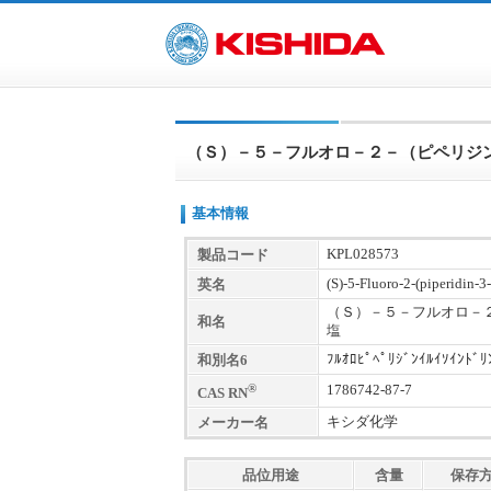
（Ｓ）－５－フルオロ－２－（ピペリジ
基本情報
KPL028573
製品コード
(S)-5-Fluoro-2-(piperidin-3
英名
（Ｓ）－５－フルオロ－
和名
塩
ﾌﾙｵﾛﾋﾟﾍﾟﾘｼﾞﾝｲﾙｲｿｲﾝﾄﾞﾘ
和別名6
®
1786742-87-7
CAS RN
キシダ化学
メーカー名
品位用途
含量
保存