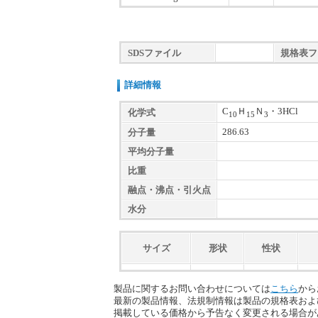
SDSファイル
規格表フ
詳細情報
C
Ｈ
Ｎ
・3HCl
化学式
10
15
3
286.63
分子量
平均分子量
比重
融点・沸点・引火点
水分
サイズ
形状
性状
製品に関するお問い合わせについては
こちら
から
最新の製品情報、法規制情報は製品の規格表およ
掲載している価格から予告なく変更される場合が