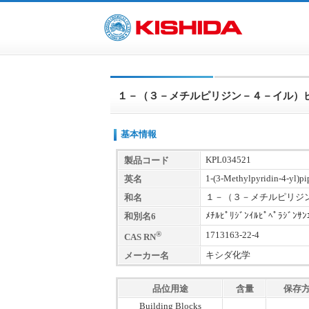
１－（３－メチルピリジン－４－イル）
基本情報
KPL034521
製品コード
1-(3-Methylpyridin-4-yl)pi
英名
１－（３－メチルピリジ
和名
ﾒﾁﾙﾋﾟﾘｼﾞﾝｲﾙﾋﾟﾍﾟﾗｼﾞﾝｻﾝ
和別名6
®
1713163-22-4
CAS RN
キシダ化学
メーカー名
品位用途
含量
保存
Building Blocks