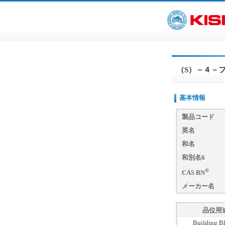
（S）－４－
基本情報
製品コード
英名
和名
和別名6
®
CAS RN
メーカー名
品位用
Building B