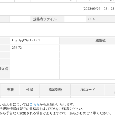
（2022/09/26 08
規格表ファイル
CoA
C
H
FN
O・HCl
構造式
12
15
2
258.72
引火点
形状
性状
添加剤他
JISコード
い合わせについては
こちら
からお願いいたします。
法規制情報は製品の規格表およびSDSをご確認ください。
から予告なく変更される場合がありますので、あらかじめご了承ください。