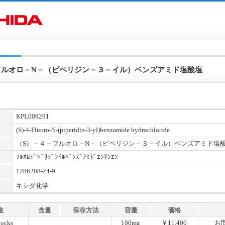
フルオロ－N－（ピペリジン－３－イル）ベンズアミド塩酸塩
KPL009291
(S)-4-Fluoro-N-(piperidin-3-yl)benzamide hydrochloride
（S）－４－フルオロ－N－（ピペリジン－３－イル）ベンズアミド塩
ﾌﾙｵﾛﾋﾟﾍﾟﾘｼﾞﾝｲﾙﾍﾞﾝｽﾞｱﾐﾄﾞｴﾝｻﾝｴﾝ
1286208-24-9
キシダ化学
途
含量
保存方法
容量
価格
locks
100mg
￥11,400
お