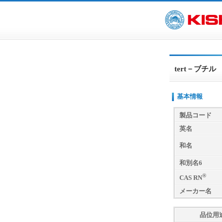
tert－ブ
基本情報
製品コード
英名
和名
和別名6
®
CAS RN
メーカー名
品位用