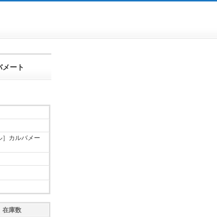
バメート
ル］カルバメー
在庫数