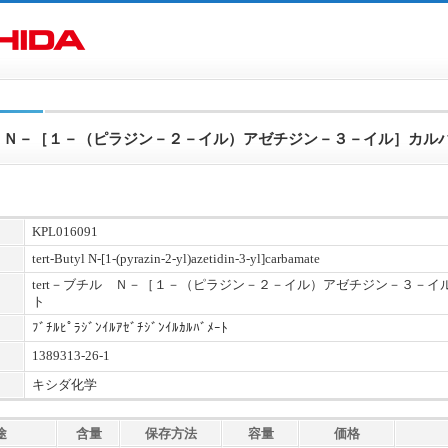
チル Ｎ－［１－（ピラジン－２－イル）アゼチジン－３－イル］カル
KPL016091
tert-Butyl N-[1-(pyrazin-2-yl)azetidin-3-yl]carbamate
tert－ブチル Ｎ－［１－（ピラジン－２－イル）アゼチジン－３－イ
ト
ﾌﾞﾁﾙﾋﾟﾗｼﾞﾝｲﾙｱｾﾞﾁｼﾞﾝｲﾙｶﾙﾊﾞﾒｰﾄ
1389313-26-1
キシダ化学
途
含量
保存方法
容量
価格