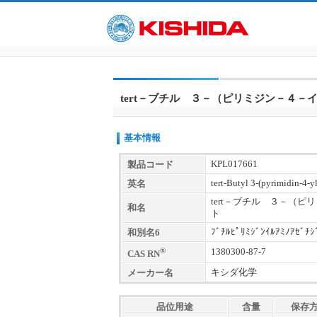
tert－ブチル ３－（ピリミジン－４
基本情報
KPL017661
製品コード
tert-Butyl 3-(pyrimidin-4-
英名
tert－ブチル ３－（
和名
ト
ﾌﾞﾁﾙﾋﾟﾘﾐｼﾞﾝｲﾙｱﾐﾉｱｾﾞﾁｼ
和別名6
®
1380300-87-7
CAS RN
キシダ化学
メーカー名
品位用途
含量
保存