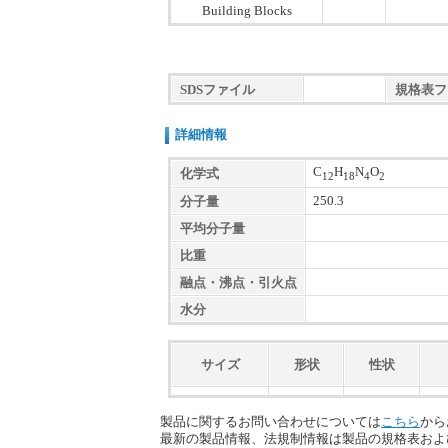
Building Blocks
SDSファイル
規格表フ
詳細情報
C
H
N
O
化学式
12
18
4
2
250.3
分子量
平均分子量
比重
融点・沸点・引火点
水分
サイズ
形状
性状
製品に関するお問い合わせについては
こちら
から
最新の製品情報、法規制情報は製品の規格表およ