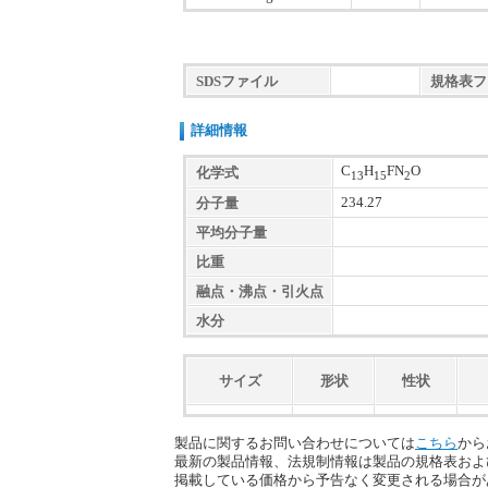
SDSファイル
規格表フ
詳細情報
C
H
FN
O
化学式
13
15
2
234.27
分子量
平均分子量
比重
融点・沸点・引火点
水分
サイズ
形状
性状
製品に関するお問い合わせについては
こちら
から
最新の製品情報、法規制情報は製品の規格表およ
掲載している価格から予告なく変更される場合が