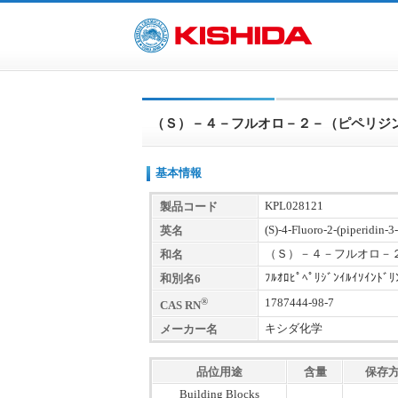
（Ｓ）－４－フルオロ－２－（ピペリジ
基本情報
KPL028121
製品コード
(S)-4-Fluoro-2-(piperidin-3
英名
（Ｓ）－４－フルオロ－
和名
ﾌﾙｵﾛﾋﾟﾍﾟﾘｼﾞﾝｲﾙｲｿｲﾝﾄﾞﾘ
和別名6
®
1787444-98-7
CAS RN
キシダ化学
メーカー名
品位用途
含量
保存
Building Blocks