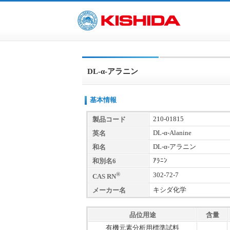
DL-α-アラニン
基本情報
210-01815
製品コード
DL-α-Alanine
英名
DL-α-アラニン
和名
ｱﾗﾆﾝ
和別名6
®
302-72-7
CAS RN
キシダ化学
メーカー名
品位用途
含量
有機元素分析用標準試料