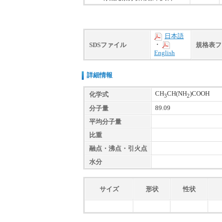
日本語
・
SDSファイル
規格表フ
English
詳細情報
CH
CH(NH
)COOH
化学式
3
2
89.09
分子量
平均分子量
比重
融点・沸点・引火点
水分
サイズ
形状
性状