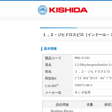
１，２－ジヒドロスピロ［インドール－
基本情報
PK0-31191
製品コード
1,2-Dihydrospiro[indole-3,
英名
１，２－ジヒドロスピロ
和名
ｼﾞﾋﾄﾞﾛｽﾋﾟﾛｲﾝﾄﾞｰﾙﾋﾟﾍﾟﾘ
和別名6
®
356072-46-3
CAS RN
キシダ化学
メーカー名
品位用途
含量
保存
Building Blocks