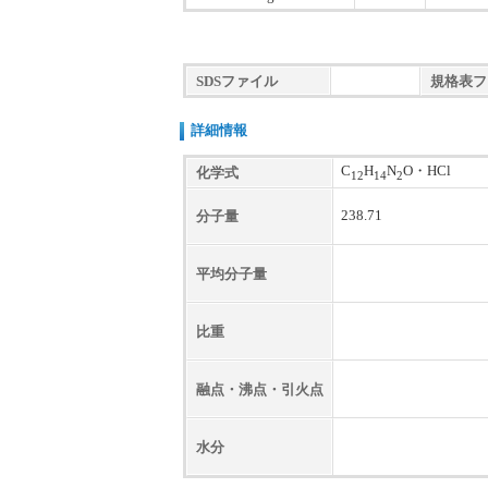
SDSファイル
規格表フ
詳細情報
C
H
N
O・HCl
化学式
12
14
2
238.71
分子量
平均分子量
比重
融点・沸点・引火点
水分