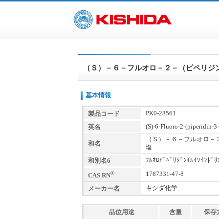
（Ｓ）－６－フルオロ－２－（ピペリジ
基本情報
PK0-28561
製品コード
(S)-6-Fluoro-2-(piperidin-3
英名
（Ｓ）－６－フルオロ－
和名
塩
ﾌﾙｵﾛﾋﾟﾍﾟﾘｼﾞﾝｲﾙｲｿｲﾝﾄﾞﾘ
和別名6
®
1787331-47-8
CAS RN
キシダ化学
メーカー名
品位用途
含量
保存