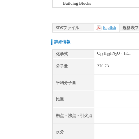
Building Blocks
English
SDSファイル
規格表フ
詳細情報
C
H
FN
O・HCl
化学式
13
15
2
270.73
分子量
平均分子量
比重
融点・沸点・引火点
水分