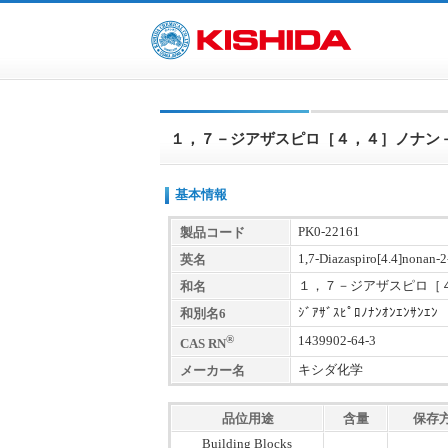
１，７－ジアザスピロ［４，４］ノナン
基本情報
PK0-22161
製品コード
1,7-Diazaspiro[4.4]nonan-2
英名
１，７－ジアザスピロ［
和名
ｼﾞｱｻﾞｽﾋﾟﾛﾉﾅﾝｵﾝｴﾝｻﾝｴﾝ
和別名6
®
1439902-64-3
CAS RN
キシダ化学
メーカー名
品位用途
含量
保存
Building Blocks