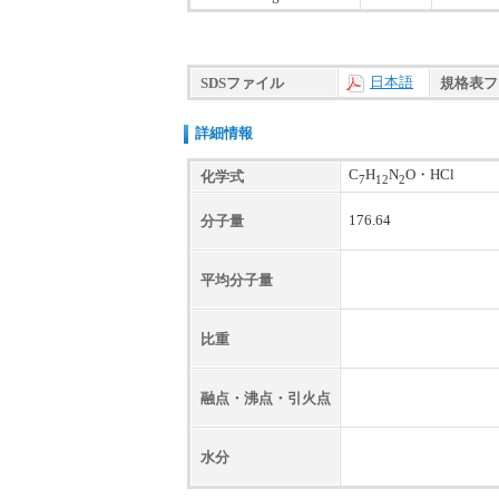
日本語
SDSファイル
規格表フ
詳細情報
C
H
N
O・HCl
化学式
7
12
2
176.64
分子量
平均分子量
比重
融点・沸点・引火点
水分