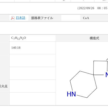
（2022/09/26 08
日本語
規格表ファイル
CoA
C
H
N
O
構造式
7
12
2
140.18
引火点