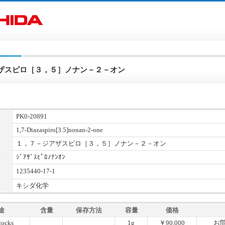
ザスピロ［３，５］ノナン－２－オン
PK0-20891
1,7-Diazaspiro[3.5]nonan-2-one
１，７－ジアザスピロ［３，５］ノナン－２－オン
ｼﾞｱｻﾞｽﾋﾟﾛﾉﾅﾝｵﾝ
1235440-17-1
キシダ化学
途
含量
保存方法
容量
価格
locks
1g
￥90,000
お