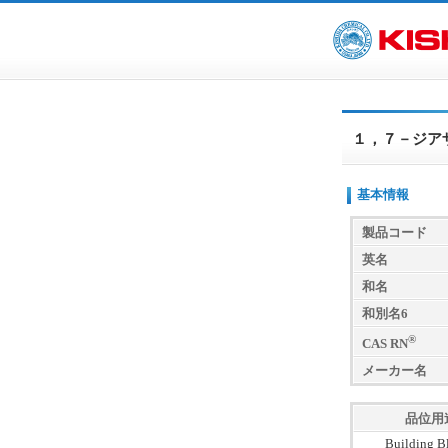
１，７－ジア
基本情報
製品コード
英名
和名
和別名6
®
CAS RN
メーカー名
品位用
Building B