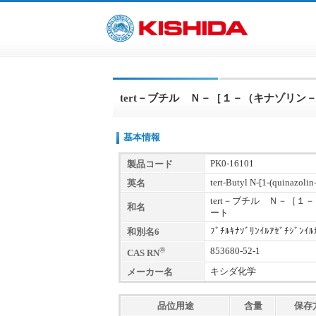
tert－ブチル Ｎ－［１－（キナゾリ
基本情報
PK0-16101
製品コード
tert-Butyl N-[1-(quinazolin
英名
tert－ブチル Ｎ－［
和名
ート
ﾌﾞﾁﾙｷﾅｿﾞﾘﾝｲﾙｱｾﾞﾁｼﾞﾝｲﾙ
和別名6
®
853680-52-1
CAS RN
キシダ化学
メーカー名
品位用途
含量
保存