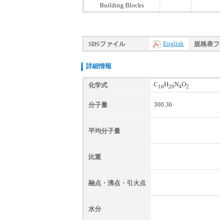
Building Blocks
English
SDSファイル
規格表フ
詳細情報
C
H
N
O
化学式
16
20
4
2
300.36
分子量
平均分子量
比重
融点・沸点・引火点
水分