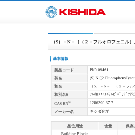
（S）－N－［（２－フルオロフェニル
基本情報
PK0-09461
製品コード
(S)-N-[(2-Fluorophenyl)met
英名
（S）－N－［（２－フ
和名
ﾌﾙｵﾛﾌｪﾆﾙﾒﾁﾙﾋﾟﾍﾟﾘｼﾞﾝｱﾐ
和別名6
®
1286209-37-7
CAS RN
キシダ化学
メーカー名
品位用途
含量
保存
Building Blocks