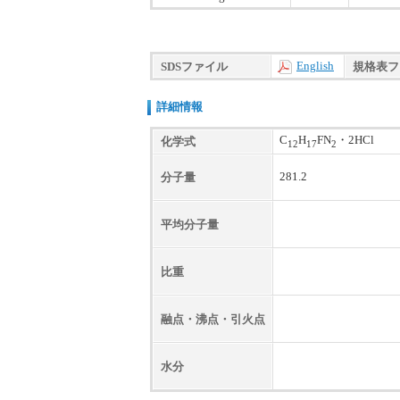
English
SDSファイル
規格表フ
詳細情報
C
H
FN
・2HCl
化学式
12
17
2
281.2
分子量
平均分子量
比重
融点・沸点・引火点
水分