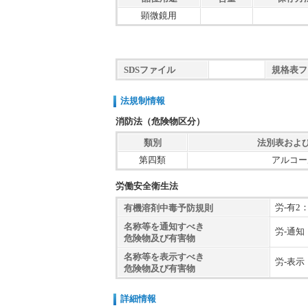
顕微鏡用
SDSファイル
規格表フ
法規制情報
消防法（危険物区分）
類別
法別表およ
第四類
アルコー
労働安全衛生法
労-有
有機溶剤中毒予防規則
名称等を通知すべき
労-通
危険物及び有害物
名称等を表示すべき
労-表
危険物及び有害物
詳細情報