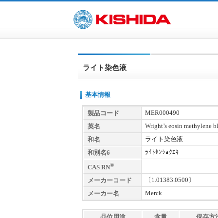
ライト染色液
基本情報
MER000490
製品コード
Wright’s eosin methylene b
英名
ライト染色液
和名
ﾗｲﾄｾﾝｼｮｸｴｷ
和別名6
®
CAS RN
〔1.01383.0500〕
メーカーコード
Merck
メーカー名
品位用途
含量
保存方